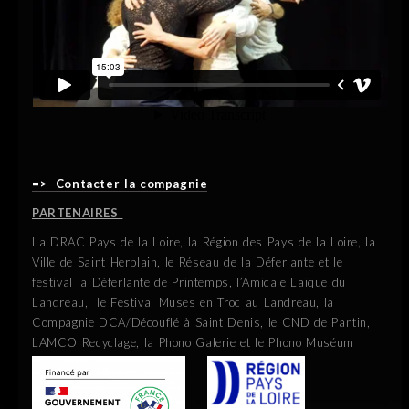
=>
Contacter la compagnie
PARTENAIRES
La DRAC Pays de la Loire, la Région des Pays de la Loire, la
Ville de Saint Herblain, le Réseau de la Déferlante et le
festival la Déferlante de Printemps, l’Amicale Laïque du
Landreau, le Festival Muses en Troc au Landreau, la
Compagnie DCA/Découflé à Saint Denis, le CND de Pantin,
LAMCO Recyclage, la Phono Galerie et le Phono Muséum