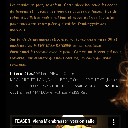
Les couples se font, se défont. Cette pièce bouscule les codes
du féminin et masculin, se joue des clichés du
Tango.
Pas de
robes à paillettes mais smokings et rouge à lèvres écarlates
pour tous dans cette pièce qui cultive
l’androgynie des
individus.
Sur fonds de musiques rétro, électro, tango des années 30 et
musique live,
VIENS M’EMBRASSER est u
n spectacle
émotionnel à recevoir avec la peau.
Comme un frisson qui nous
traverse, une étreinte qui nous rassure, un coup qui nous
surprend.
Interprètes/
Willem MEUL _
Claire
MEGUERDITCHIAN _
Daniel POP_
Clément BROUCKE _
Isabelle
TERUEL _
Klaar FRANKENBERG _
Domitille BLANC _
double
cast
Ernest MANDAP et Patrice MEISSIREL