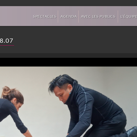
»
»
»
SPECTACLES
AGENDA
AVEC LES PUBLICS
L’ÉQUIP
18.07