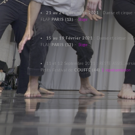
21 au 24 Décembre 2021
: Danse et cirque 
FLAP
PARIS (13)
–
Stage
15 au 19 Février 2021
: Danse et cirque – Ec
FLAP
PARIS (13)
–
Stage
11 et 12 Septembre 2021 :
RESTE ASSIS
…versi
Petits Festival de
COUFFÉ (44)
1
représentation