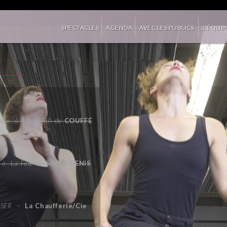
»
»
SPECTACLES
AGENDA
AVEC LES PUBLICS
L’ÉQUIP
alle
à
L’ALTHEA de
COUFF
É
à
La Fête de
SAINT DENIS
SSER
–
La Chaufferie/Cie