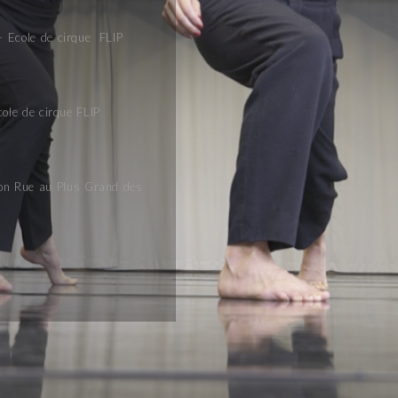
– Ecole de cirque FLIP
ole de cirque FLIP
on Rue
au Plus Grand des