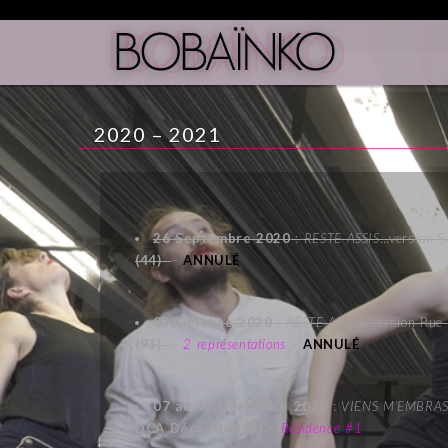
2020 – 2021
26 Septembre 2020
:
RESTE ASSIS
…version S
(44)
–
ANNULÉ
03 Octobre 2020
:
RESTE ASSIS
…version Rue
(93)
–
2 représentations
–
ANNULÉ
07 au 11 Décembre 2020
:
VIENS M’EMBRA
DCA Découflé (93)
–
Résidence #1