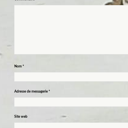
Nom
*
Adresse de messagerie
*
Site web