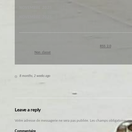
NOVEMBRE 2025
NOVEMBRE 2025
This entry was posted on lundi, novembre 24th, 2025 at 13 h 58 min
You can follow any responses to this entry through the
RSS 2.0
feed.
Posted in:
Non classé
8 months, 2 weeks ago
Leave a reply
Votre adresse de messagerie ne sera pas publiée.
Les champs obligatoires so
Commentaire