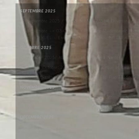
SEPTEMBRE 2025
12 Septembre 2025 / VIENS M’EMBRASSER Ouverture de Sa
28 Septembre –> 03 Octobre / Première résidence de rec
Isabelle TERUEL – Ernest MANDAP – Claire MEGUERDITCH
OCTOBRE 2025
14 Octobre 2025/ Atelier Ehpad Cerisaie à Nantes
20 au 31 Octobre: 2 semaines de stage cirque et danse à l’E
24 et 31 Octobre/ Restitution spectacle Flip Flap – 15h30
NOVEMBRE 2025
04 et 24 Novembre 2025/ Ateliers Ehpad Cerisaie à Nante
18 Novembre 2025/ Démarrage du projet participatif Viens M
DECEMBRE 2025
04 et 24 Novembre 2025/ Ateliers Ehpad Cerisaie à Nante
18 Novembre 2025/ Démarrage du projet participatif Viens M