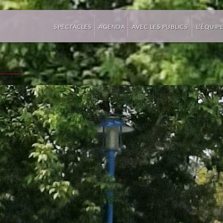
»
»
»
SPECTACLES
AGENDA
AVEC LES PUBLICS
L’ÉQUIP