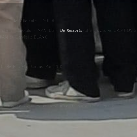
ison de Villepinte – 20h30
herche à Honolulu – NANTES –
De Ressorts
(titre provisoire) CREATION 
IAN et Domitille BLANC
cole Flip Flap Circus (Paris 14)
s
’embrasser avec les femmes du centre Social de Villepinte
s
’embrasser avec les femmes du centre Social de Villepinte